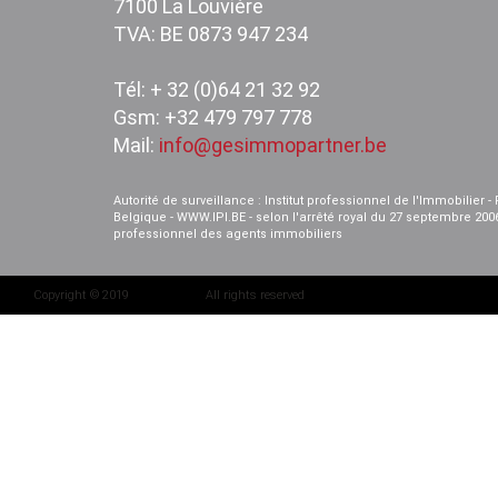
7100 La Louvière
TVA: BE 0873 947 234
Tél: + 32 (0)64 21 32 92
Gsm: +32 479 797 778
Mail:
info@gesimmopartner.be
Autorité de surveillance : Institut professionnel de l'Immobilier 
Belgique - WWW.IPI.BE - selon l'arrêté royal du 27 septembre 200
professionnel des agents immobiliers
Copyright © 2019
IMMOZOOM
All rights reserved