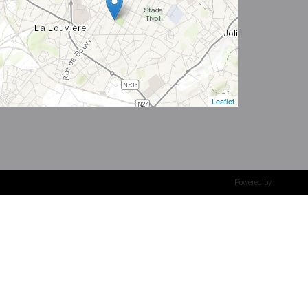
Leaflet
Powered by
Whise